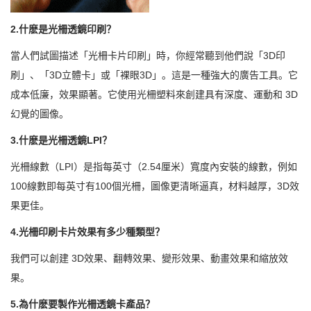
2.什麽是光柵透鏡印刷？
當人們試圖描述「光柵卡片印刷」時，你經常聽到他們說「3D印
刷」、「3D立體卡」或「裸眼3D」。這是一種強大的廣告工具。它
成本低廉，效果顯著。它使用光柵塑料來創建具有深度、運動和 3D
幻覺的圖像。
3.什麽是光柵透鏡LPI？
光柵線數（LPI）是指每英寸（2.54厘米）寬度內安裝的線數，例如
100線數即每英寸有100個光柵，圖像更清晰逼真，材料越厚，3D效
果更佳。
4.光柵印刷卡片效果有多少種類型？
我們可以創建 3D效果、翻轉效果、變形效果、動畫效果和縮放效
果。
5.為什麽要製作光柵透鏡卡產品？