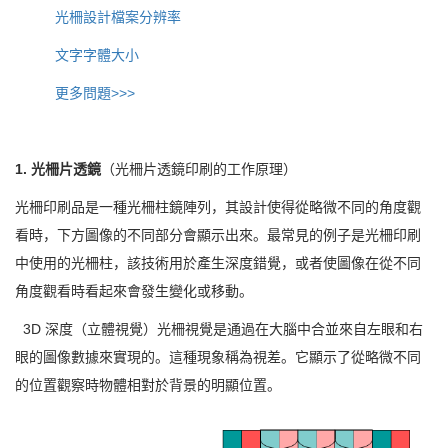
光柵設計檔案分辨率
文字字體大小
更多問題>>>
1. 光柵片透鏡
（光柵片透鏡印刷的工作原理）
光柵印刷品是一種光柵柱鏡陣列，其設計使得從略微不同的角度觀
看時，下方圖像的不同部分會顯示出來。最常見的例子是光柵印刷
中使用的光柵柱，該技術用於產生深度錯覺，或者使圖像在從不同
角度觀看時看起來會發生變化或移動。
3D 深度（立體視覺）光柵視覺是通過在大腦中合並來自左眼和右
眼的圖像數據來實現的。這種現象稱為視差。它顯示了從略微不同
的位置觀察時物體相對於背景的明顯位置。