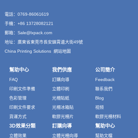
電話：0769-86061619
手機：+86 13728082121
郵箱：Sale@lxpack.com
地址：廣東省東莞市長安鎮霄邊大街49號
China Printing Solutions
網站地圖
幫助中心
我們供應
公司簡介
FAQ
訂購向導
Feedback
印刷文件準備
立體印刷
聯系我們
色彩管理
光柵貼紙
Blog
印刷文件要求
光柵冰箱貼
视频
貨運方式
軟膠光柵片
軟膠光柵材料
3D效果分類
訂購向導
幫助中心
立體效果
立體光柵向導
幫助文檔