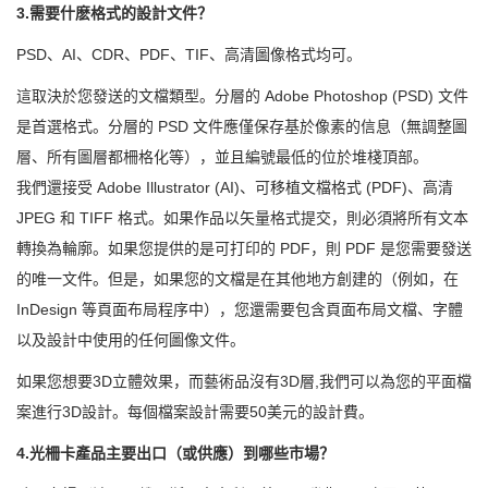
3.需要什麽格式的設計文件？
PSD、AI、CDR、PDF、TIF、高清圖像格式均可。
這取決於您發送的文檔類型。分層的 Adobe Photoshop (PSD) 文件
是首選格式。分層的 PSD 文件應僅保存基於像素的信息（無調整圖
層、所有圖層都柵格化等），並且編號最低的位於堆棧頂部。
我們還接受 Adobe Illustrator (AI)、可移植文檔格式 (PDF)、高清
JPEG 和 TIFF 格式。如果作品以矢量格式提交，則必須將所有文本
轉換為輪廓。如果您提供的是可打印的 PDF，則 PDF 是您需要發送
的唯一文件。但是，如果您的文檔是在其他地方創建的（例如，在
InDesign 等頁面布局程序中），您還需要包含頁面布局文檔、字體
以及設計中使用的任何圖像文件。
如果您想要3D立體效果，而藝術品沒有3D層,我們可以為您的平面檔
案進行3D設計。每個檔案設計需要50美元的設計費。
4.光柵卡產品主要出口（或供應）到哪些市場？