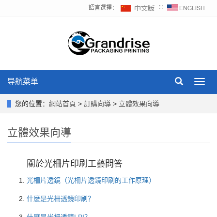
語言選擇：
∷
导航菜单
Toggl
navig
您的位置：
網站首頁
>
訂購向導
>
立體效果向導
立體效果向導
關於光柵片印刷工藝問答
光柵片透鏡（光柵片透鏡印刷的工作原理）
什麽是光柵透鏡印刷？