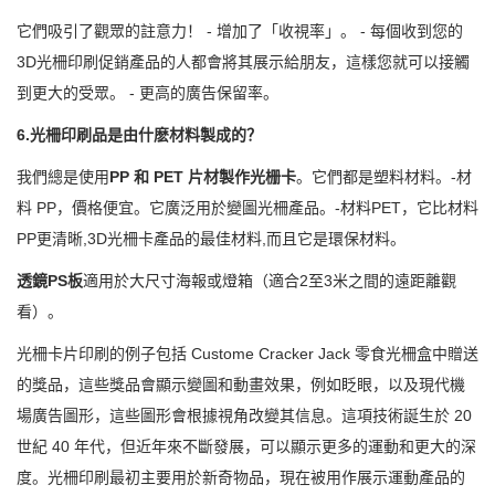
它們吸引了觀眾的註意力！ - 增加了「收視率」。 - 每個收到您的
3D光柵印刷促銷產品的人都會將其展示給朋友，這樣您就可以接觸
到更大的受眾。 - 更高的廣告保留率。
6.光柵印刷品是由什麽材料製成的？
我們總是使用
PP 和 PET 片材製作光栅卡
。它們都是塑料材料。-材
料 PP，價格便宜。它廣泛用於變圖光柵產品。-材料PET，它比材料
PP更清晰,3D光柵卡產品的最佳材料,而且它是環保材料。
透鏡PS板
適用於大尺寸海報或燈箱（適合2至3米之間的遠距離觀
看）。
光柵卡片印刷的例子包括 Custome Cracker Jack 零食光柵盒中贈送
的獎品，這些獎品會顯示變圖和動畫效果，例如眨眼，以及現代機
場廣告圖形，這些圖形會根據視角改變其信息。這項技術誕生於 20
世紀 40 年代，但近年來不斷發展，可以顯示更多的運動和更大的深
度。光柵印刷最初主要用於新奇物品，現在被用作展示運動產品的