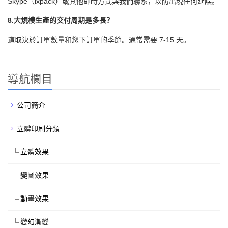
Skype（lxpack）或其他即時方式與我們聯系，以防出現任何延誤。
8.大規模生產的交付周期是多長？
這取決於訂單數量和您下訂單的季節。通常需要 7-15 天。
導航欄目
公司簡介
立體印刷分類
立體效果
變圖效果
動畫效果
變幻漸變