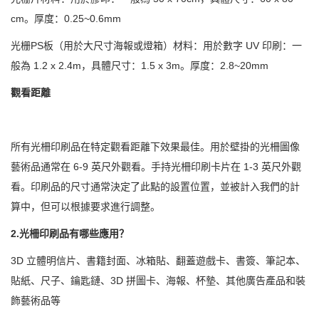
cm。厚度：0.25~0.6mm
光栅PS板（用於大尺寸海報或燈箱）材料：用於數字 UV 印刷：一
般為 1.2 x 2.4m，具體尺寸：1.5 x 3m。厚度：2.8~20mm
觀看距離
所有光柵印刷品在特定觀看距離下效果最佳。用於壁掛的光柵圖像
藝術品通常在 6-9 英尺外觀看。手持光柵印刷卡片在 1-3 英尺外觀
看。印刷品的尺寸通常決定了此點的設置位置，並被計入我們的計
算中，但可以根據要求進行調整。
2.光柵印刷品有哪些應用？
3D 立體明信片、書籍封面、冰箱貼、翻蓋遊戲卡、書簽、筆記本、
貼紙、尺子、鑰匙鏈、3D 拼圖卡、海報、杯墊、其他廣告產品和裝
飾藝術品等