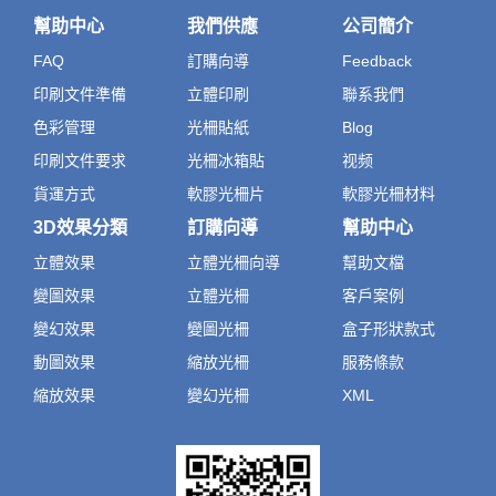
幫助中心
我們供應
公司簡介
FAQ
訂購向導
Feedback
印刷文件準備
立體印刷
聯系我們
色彩管理
光柵貼紙
Blog
印刷文件要求
光柵冰箱貼
视频
貨運方式
軟膠光柵片
軟膠光柵材料
3D效果分類
訂購向導
幫助中心
立體效果
立體光柵向導
幫助文檔
變圖效果
立體光柵
客戶案例
變幻效果
變圖光柵
盒子形狀款式
動圖效果
縮放光柵
服務條款
縮放效果
變幻光柵
XML