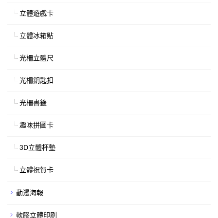
立體遊戲卡
立體冰箱贴
光柵立體尺
光柵鈅匙扣
光柵書籤
趣味拼圖卡
3D立體杯墊
立體祝賀卡
動漫海報
軟膠立體印刷